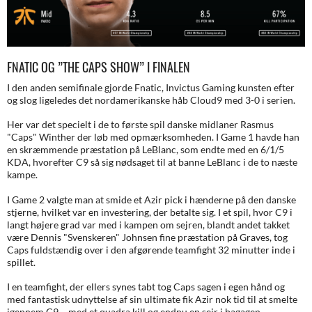
FNATIC OG ”THE CAPS SHOW” I FINALEN
I den anden semifinale gjorde Fnatic, Invictus Gaming kunsten efter
og slog ligeledes det nordamerikanske håb Cloud9 med 3-0 i serien.
Her var det specielt i de to første spil danske midlaner Rasmus
"Caps" Winther der løb med opmærksomheden. I Game 1 havde han
en skræmmende præstation på LeBlanc, som endte med en 6/1/5
KDA, hvorefter C9 så sig nødsaget til at banne LeBlanc i de to næste
kampe.
I Game 2 valgte man at smide et Azir pick i hænderne på den danske
stjerne, hvilket var en investering, der betalte sig. I et spil, hvor C9 i
langt højere grad var med i kampen om sejren, blandt andet takket
være Dennis "Svenskeren" Johnsen fine præstation på Graves, tog
Caps fuldstændig over i den afgørende teamfight 32 minutter inde i
spillet.
I en teamfight, der ellers synes tabt tog Caps sagen i egen hånd og
med fantastisk udnyttelse af sin ultimate fik Azir nok tid til at smelte
igennem C9 – med et quadra kill og endnu en sejr i bagagen.