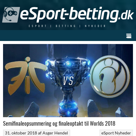
Skip
to
content
ESPORT | BETTING | NYHEDER
Semifinaleopsummering og finaleoptakt til Worlds 2018
31. oktober 2018
af
Asger Hendel
eSport Nyheder