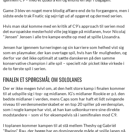
Game 3 blev en noget mere blodig affære end de to forgængere, men i
sidste ende trak Fnatic sig sejrrigt ud af opgøret og dermed serien.
Hvis man skal komme med en kritik af C9’s approach til serien mod
det europæiske mesterhold ville jeg kigge på midlanen, hvor Nicolaj
"Jensen" Jensen i alle tre kampe endte op med at spille Lissandra.
Jensen har igennem turneringen og sin karriere som helhed vist sig
som en playmaker, der kan overtage spil, hvis han får muligheden, og
derfor var det ikke optimalt at sætte danskeren på den samme
konservative champion i alle spil – specielt når picket ikke virkede i
de to første spil i serien.
FINALEN ET SPØRGSMÅL OM SOLOLANES
Der er ikke megen tvivl om, at den helt store kamp i finalen kommer
til at udspille sig i top- og midlanen. IG’s midlaner Rookie er p.t. den
bedste midlaner i verden, mens Caps som har haft et lidt svingende
niveau til verdensmesterskabet er en top 20 spiller på verdensplan,
som i nogle kampe har vist, at han kan udkonkurrere sine direkte
modstandere – som vi for eksempelvis så i semifinalen mod C9.
I toplanen kommer kampen til at stå mellem Theshy og Gabriël
"Bwipo" Rau, der begge har en dominerende måde at spille lanen på.