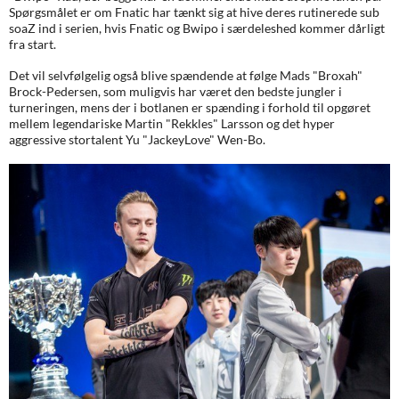
Spørgsmålet er om Fnatic har tænkt sig at hive deres rutinerede sub
soaZ ind i serien, hvis Fnatic og Bwipo i særdeleshed kommer dårligt
fra start.
Det vil selvfølgelig også blive spændende at følge Mads "Broxah"
Brock-Pedersen, som muligvis har været den bedste jungler i
turneringen, mens der i botlanen er spænding i forhold til opgøret
mellem legendariske Martin "Rekkles" Larsson og det hyper
aggressive stortalent Yu "JackeyLove" Wen-Bo.