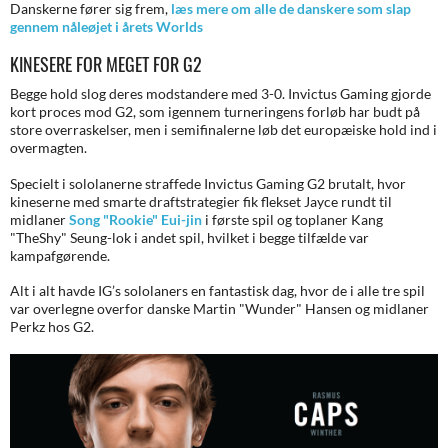
Danskerne fører sig frem,
læs mere om alle de danskere som slap
gennem nåleøjet i årets Worlds
KINESERE FOR MEGET FOR G2
Begge hold slog deres modstandere med 3-0. Invictus Gaming gjorde
kort proces mod G2, som igennem turneringens forløb har budt på
store overraskelser, men i semifinalerne løb det europæiske hold ind i
overmagten.
Specielt i sololanerne straffede Invictus Gaming G2 brutalt, hvor
kineserne med smarte draftstrategier fik flekset Jayce rundt til
midlaner
Song "Rookie" Eui-jin
i første spil og toplaner Kang
"TheShy" Seung-lok i andet spil, hvilket i begge tilfælde var
kampafgørende.
Alt i alt havde IG’s sololaners en fantastisk dag, hvor de i alle tre spil
var overlegne overfor danske Martin "Wunder" Hansen og midlaner
Perkz hos G2.