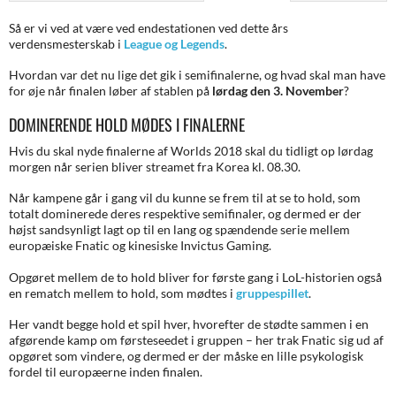
Så er vi ved at være ved endestationen ved dette års
verdensmesterskab i
League og Legends
.
Hvordan var det nu lige det gik i semifinalerne, og hvad skal man have
for øje når finalen løber af stablen på
lørdag den 3. November
?
DOMINERENDE HOLD MØDES I FINALERNE
Hvis du skal nyde finalerne af Worlds 2018 skal du tidligt op lørdag
morgen når serien bliver streamet fra Korea kl. 08.30.
Når kampene går i gang vil du kunne se frem til at se to hold, som
totalt dominerede deres respektive semifinaler, og dermed er der
højst sandsynligt lagt op til en lang og spændende serie mellem
europæiske Fnatic og kinesiske Invictus Gaming.
Opgøret mellem de to hold bliver for første gang i LoL-historien også
en rematch mellem to hold, som mødtes i
gruppespillet
.
Her vandt begge hold et spil hver, hvorefter de stødte sammen i en
afgørende kamp om førsteseedet i gruppen – her trak Fnatic sig ud af
opgøret som vindere, og dermed er der måske en lille psykologisk
fordel til europæerne inden finalen.