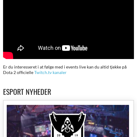
Er du interesseret i at følge med i events live kan du altid tjekke på
Dota 2 officielle
Twitch.tv kanaler
ESPORT NYHEDER