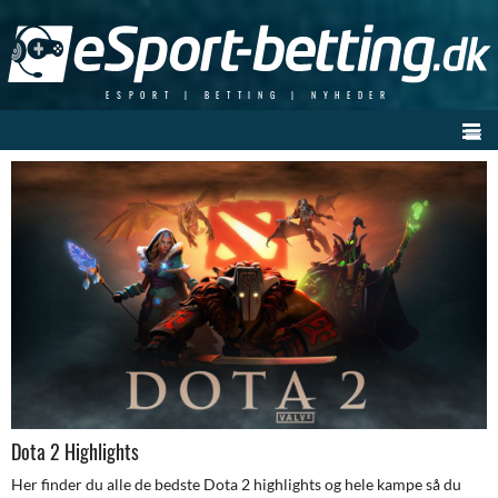
Skip
to
content
ESPORT | BETTING | NYHEDER
Dota 2 Highlights
Her finder du alle de bedste Dota 2 highlights og hele kampe så du