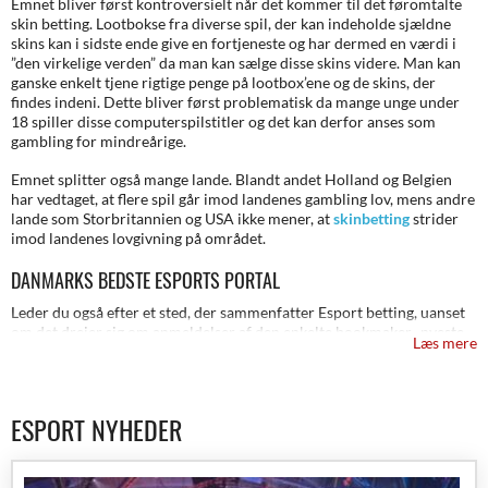
Emnet bliver først kontroversielt når det kommer til det føromtalte
skin betting. Lootbokse fra diverse spil, der kan indeholde sjældne
skins kan i sidste ende give en fortjeneste og har dermed en værdi i
”den virkelige verden” da man kan sælge disse skins videre. Man kan
ganske enkelt tjene rigtige penge på lootbox’ene og de skins, der
findes indeni. Dette bliver først problematisk da mange unge under
18 spiller disse computerspilstitler og det kan derfor anses som
gambling for mindreårige.
Emnet splitter også mange lande. Blandt andet Holland og Belgien
har vedtaget, at flere spil går imod landenes gambling lov, mens andre
lande som Storbritannien og USA ikke mener, at
skinbetting
strider
imod landenes lovgivning på området.
DANMARKS BEDSTE ESPORTS PORTAL
Leder du også efter et sted, der sammenfatter Esport betting, uanset
om det drejer sig om anmeldelser af den enkelte bookmaker, nyeste
Læs mere
spil og anmeldelser, dagens esport odds eller noget helt fjerde? Så er
du kommet til det rette sted!
OM OS
ESPORT NYHEDER
Esport-betting.dk har lagt sig i selen for at samle det hele på ét sted.
Først og fremmest, vil du igennem spilanmeldelser kunne gøre dig
klogere på, hvordan de enkelte spil egentlig er stykket sammen, forstå