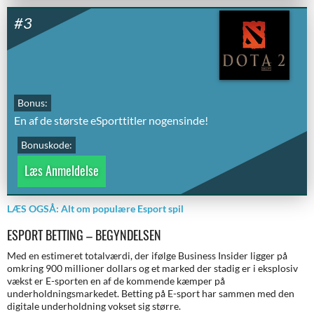
#3
En af de største eSporttitler nogensinde!
Læs Anmeldelse
LÆS OGSÅ: Alt om populære Esport spil
ESPORT BETTING – BEGYNDELSEN
Med en estimeret totalværdi, der ifølge Business Insider ligger på
omkring 900 millioner dollars og et marked der stadig er i eksplosiv
vækst er E-sporten en af de kommende kæmper på
underholdningsmarkedet. Betting på E-sport har sammen med den
digitale underholdning vokset sig større.