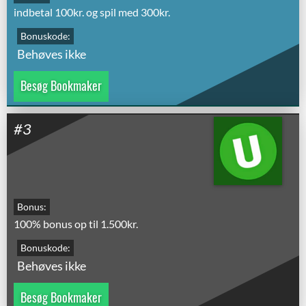
indbetal 100kr. og spil med 300kr.
Behøves ikke
Besøg Bookmaker
#3
100% bonus op til 1.500kr.
Behøves ikke
Besøg Bookmaker