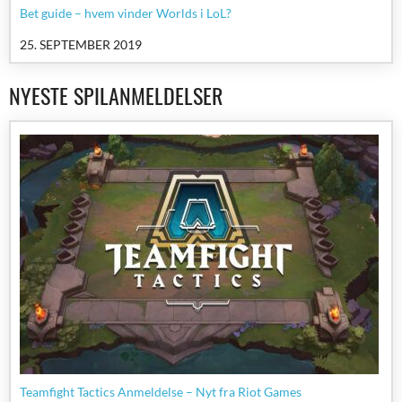
Bet guide – hvem vinder Worlds i LoL?
Der er altså rig mulighed for at få både hjælp, hvad enten du er
startet helt fra scratch, eller du er en rutineret gambler, der leder
25. SEPTEMBER 2019
efter inspiration til, hvordan lige præcis din Esport oddskupon skal
arte sig. Skulle du alligevel sidde med et spørgsmål eller undren, som
du ikke finder direkte besvaret på siden, skal du være velkommen til
NYESTE SPILANMELDELSER
at kontakte os via supportfunktionen.
ESPORT BETTING STIGER I POPULARITET
Hvis du tidligere har kastet dig ud i livebetting på nettet, så ved du
nok alt om, hvordan du kan følge med i fodboldkampe og mange
andre sportsgrene på utallige bettingsider og prøve at oddse med, så
du kan vinde de helt store præmier. Men samtidig har du måske også
bemærket, at sportsgrenen Esport er begyndt at dukke op flere og
flere steder og er blevet nysgerrig på det. Her vil vi fortælle dig lidt
om, hvordan du kan komme i gang med Esport betting.
Esport betyder ”elektronisk sport” og er fællesbetegnelsen for
konkurrencer, der bliver holdt på computere eller spillekonsoller
som PlayStation og Xbox. I stedet for, at du rent fysisk løber rundt på
en fodboldbane eller med splattergeværer, så styrer du en
figur/avatar i et computerspil i konkurrence mod andre spillere.
ESPORT PÅ BETTINGSIDER
Teamfight Tactics Anmeldelse – Nyt fra Riot Games