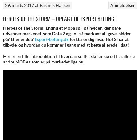
29. marts 2017
af
Rasmus Hansen
Anmeldelser
HEROES OF THE STORM – OPLAGT TIL ESPORT BETTING!
Heroes of The Storm: Endnu et Moba spil på hylden, der bare
udvander markedet, som Dota 2 og LoL så markant alligevel sidder
på? Eller er det?
Esport-betting.dk
forklarer dig hvad HoTS har at
tilbyde, og hvordan du kommer i gang med at bette allerede i dag!
Her er en lille introduktion til hvordan spillet skiller sig ud fra alle de
andre MOBAs som er på markedet lige nu: