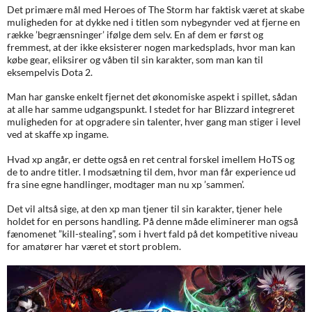
Det primære mål med Heroes of The Storm har faktisk været at skabe
muligheden for at dykke ned i titlen som nybegynder ved at fjerne en
række ’begrænsninger’ ifølge dem selv. En af dem er først og
fremmest, at der ikke eksisterer nogen markedsplads, hvor man kan
købe gear, eliksirer og våben til sin karakter, som man kan til
eksempelvis Dota 2.
Man har ganske enkelt fjernet det økonomiske aspekt i spillet, sådan
at alle har samme udgangspunkt. I stedet for har Blizzard integreret
muligheden for at opgradere sin talenter, hver gang man stiger i level
ved at skaffe xp ingame.
Hvad xp angår, er dette også en ret central forskel imellem HoTS og
de to andre titler. I modsætning til dem, hvor man får experience ud
fra sine egne handlinger, modtager man nu xp ’sammen’.
Det vil altså sige, at den xp man tjener til sin karakter, tjener hele
holdet for en persons handling. På denne måde eliminerer man også
fænomenet ”kill-stealing”, som i hvert fald på det kompetitive niveau
for amatører har været et stort problem.