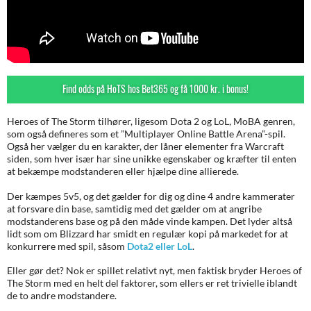
Find odds på HoTS hos Bet365 og få 1000 kr. i bonus!
Heroes of The Storm tilhører, ligesom Dota 2 og LoL, MoBA genren,
som også defineres som et ”Multiplayer Online Battle Arena”-spil.
Også her vælger du en karakter, der låner elementer fra Warcraft
siden, som hver især har sine unikke egenskaber og kræfter til enten
at bekæmpe modstanderen eller hjælpe dine allierede.
Der kæmpes 5v5, og det gælder for dig og dine 4 andre kammerater
at forsvare din base, samtidig med det gælder om at angribe
modstanderens base og på den måde vinde kampen. Det lyder altså
lidt som om Blizzard har smidt en regulær kopi på markedet for at
konkurrere med spil, såsom
Dota2
eller LoL
.
Eller gør det? Nok er spillet relativt nyt, men faktisk bryder Heroes of
The Storm med en helt del faktorer, som ellers er ret trivielle iblandt
de to andre modstandere.