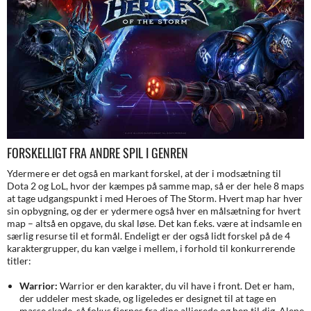
FORSKELLIGT FRA ANDRE SPIL I GENREN
Ydermere er det også en markant forskel, at der i modsætning til
Dota 2 og LoL, hvor der kæmpes på samme map, så er der hele 8 maps
at tage udgangspunkt i med Heroes of The Storm. Hvert map har hver
sin opbygning, og der er ydermere også hver en målsætning for hvert
map – altså en opgave, du skal løse. Det kan f.eks. være at indsamle en
særlig resurse til et formål. Endeligt er der også lidt forskel på de 4
karaktergrupper, du kan vælge i mellem, i forhold til konkurrerende
titler:
Warrior:
Warrior er den karakter, du vil have i front. Det er ham,
der uddeler mest skade, og ligeledes er designet til at tage en
masse skade, så fokus fjernes fra dine allierede og hen til dig. Alene