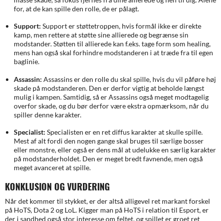
for, at de kan spille den rolle, de er pålagt.
Support:
Support er støttetroppen, hvis formål ikke er direkte
kamp, men rettere at støtte sine allierede og begrænse sin
modstander. Støtten til allierede kan f.eks. tage form som healing,
mens han også skal forhindre modstanderen i at træde fra til egen
baglinie.
Assassin:
Assassins er den rolle du skal spille, hvis du vil påføre høj
skade på modstanderen. Den er derfor vigtig at beholde længst
mulig i kampen. Samtidig, så er Assassins også meget modtagelig
overfor skade, og du bør derfor være ekstra opmærksom, når du
spiller denne karakter.
Specialist:
Specialisten er en ret diffus karakter at skulle spille.
Mest af alt fordi den nogen gange skal bruges til særlige bosser
eller monstre, eller også er dens mål at udelukke en særlig karakter
på modstanderholdet. Den er meget bredt favnende, men også
meget avanceret at spille.
KONKLUSION OG VURDERING
Når det kommer til stykket, er der altså alligevel ret markant forskel
på HoTS, Dota 2 og LoL. Kigger man på HoTS i relation til Esport, er
der i sandhed også stor interesse om feltet, og spillet er groet ret