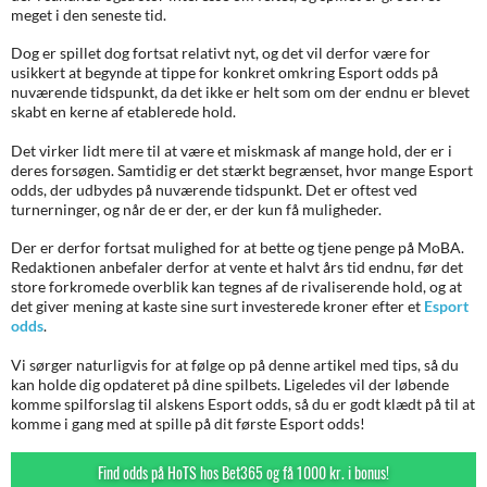
meget i den seneste tid.
Dog er spillet dog fortsat relativt nyt, og det vil derfor være for
usikkert at begynde at tippe for konkret omkring Esport odds på
nuværende tidspunkt, da det ikke er helt som om der endnu er blevet
skabt en kerne af etablerede hold.
Det virker lidt mere til at være et miskmask af mange hold, der er i
deres forsøgen. Samtidig er det stærkt begrænset, hvor mange Esport
odds, der udbydes på nuværende tidspunkt. Det er oftest ved
turnerninger, og når de er der, er der kun få muligheder.
Der er derfor fortsat mulighed for at bette og tjene penge på MoBA.
Redaktionen anbefaler derfor at vente et halvt års tid endnu, før det
store forkromede overblik kan tegnes af de rivaliserende hold, og at
det giver mening at kaste sine surt investerede kroner efter et
Esport
odds
.
Vi sørger naturligvis for at følge op på denne artikel med tips, så du
kan holde dig opdateret på dine spilbets. Ligeledes vil der løbende
komme spilforslag til alskens Esport odds, så du er godt klædt på til at
komme i gang med at spille på dit første Esport odds!
Find odds på HoTS hos Bet365 og få 1000 kr. i bonus!