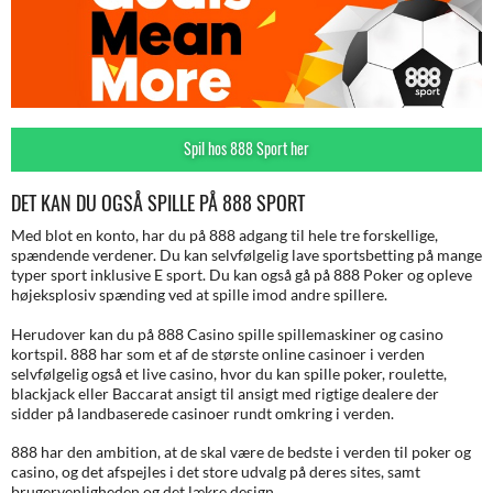
Spil hos 888 Sport her
DET KAN DU OGSÅ SPILLE PÅ 888 SPORT
Med blot en konto, har du på 888 adgang til hele tre forskellige,
spændende verdener. Du kan selvfølgelig lave sportsbetting på mange
typer sport inklusive E sport. Du kan også gå på 888 Poker og opleve
højeksplosiv spænding ved at spille imod andre spillere.
Herudover kan du på 888 Casino spille spillemaskiner og casino
kortspil. 888 har som et af de største online casinoer i verden
selvfølgelig også et live casino, hvor du kan spille poker, roulette,
blackjack eller Baccarat ansigt til ansigt med rigtige dealere der
sidder på landbaserede casinoer rundt omkring i verden.
888 har den ambition, at de skal være de bedste i verden til poker og
casino, og det afspejles i det store udvalg på deres sites, samt
brugervenligheden og det lækre design.