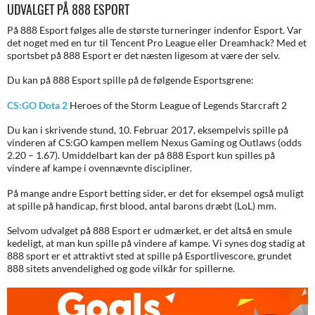
UDVALGET PÅ 888 ESPORT
På 888 Esport følges alle de største turneringer indenfor Esport. Var
det noget med en tur til Tencent Pro League eller Dreamhack? Med et
sportsbet på 888 Esport er det næsten ligesom at være der selv.
Du kan på 888 Esport spille på de følgende Esportsgrene:
CS:GO
Dota 2
Heroes of the Storm League of Legends Starcraft 2
Du kan i skrivende stund, 10. Februar 2017, eksempelvis spille på
vinderen af CS:GO kampen mellem Nexus Gaming og Outlaws (odds
2.20 – 1.67). Umiddelbart kan der på 888 Esport kun spilles på
vindere af kampe i ovennævnte discipliner.
På mange andre Esport betting sider, er det for eksempel også muligt
at spille på handicap, first blood, antal barons dræbt (LoL) mm.
Selvom udvalget på 888 Esport er udmærket, er det altså en smule
kedeligt, at man kun spille på vindere af kampe. Vi synes dog stadig at
888 sport er et attraktivt sted at spille på Esportlivescore, grundet
888 sitets anvendelighed og gode vilkår for spillerne.