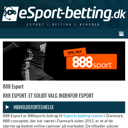
Skip
to
content
ESPORT | BETTING | NYHEDER
888 Esport
888 ESPORT: ET SOLIDT VALG INDENFOR ESPORT
INDHOLDSFORTEGNELSE
888 Esport er 888sports bidrag til
Esports betting scenen
i Danmark.
888 conceptet, der har været i Danmark siden 2015, er et af de
største og bedste online casinoer på markedet. De tilbyder udover