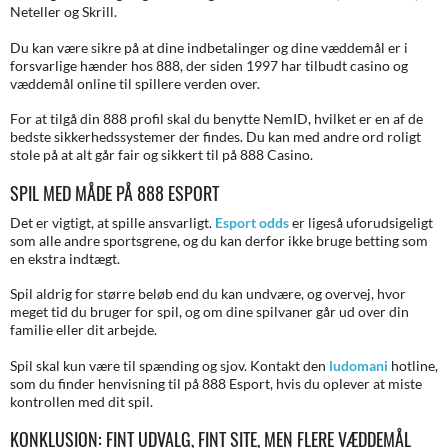
Neteller og Skrill.
Du kan være sikre på at dine indbetalinger og dine væddemål er i
forsvarlige hænder hos 888, der siden 1997 har tilbudt casino og
væddemål online til spillere verden over.
For at tilgå din 888 profil skal du benytte NemID, hvilket er en af de
bedste sikkerhedssystemer der findes. Du kan med andre ord roligt
stole på at alt går fair og sikkert til på 888 Casino.
SPIL MED MÅDE PÅ 888 ESPORT
Det er vigtigt, at spille ansvarligt.
Esport odds
er ligeså uforudsigeligt
som alle andre sportsgrene, og du kan derfor ikke bruge betting som
en ekstra indtægt.
Spil aldrig for større beløb end du kan undvære, og overvej, hvor
meget tid du bruger for spil, og om dine spilvaner går ud over din
familie eller dit arbejde.
Spil skal kun være til spænding og sjov. Kontakt den
ludomani
hotline,
som du finder henvisning til på 888 Esport, hvis du oplever at miste
kontrollen med dit spil.
KONKLUSION: FINT UDVALG, FINT SITE, MEN FLERE VÆDDEMÅL