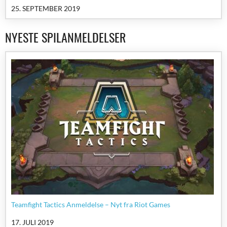
25. SEPTEMBER 2019
NYESTE SPILANMELDELSER
Teamfight Tactics Anmeldelse – Nyt fra Riot Games
17. JULI 2019