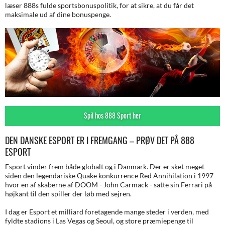
læser 888s fulde sportsbonuspolitik, for at sikre, at du får det
maksimale ud af dine bonuspenge.
Spil hos 888 Sport her
DEN DANSKE ESPORT ER I FREMGANG – PRØV DET PÅ 888
ESPORT
Esport vinder frem både globalt og i Danmark. Der er sket meget
siden den legendariske Quake konkurrence Red Annihilation i 1997
hvor en af skaberne af DOOM - John Carmack - satte sin Ferrari på
højkant til den spiller der løb med sejren.
I dag er Esport et milliard foretagende mange steder i verden, med
fyldte stadions i Las Vegas og Seoul, og store præmiepenge til