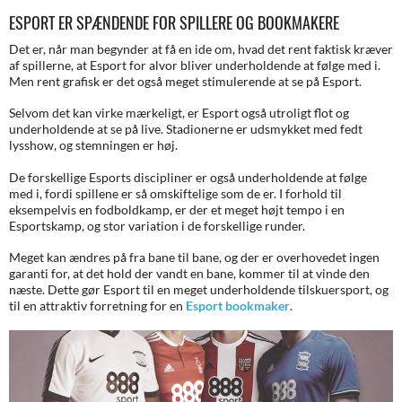
ESPORT ER SPÆNDENDE FOR SPILLERE OG BOOKMAKERE
Det er, når man begynder at få en ide om, hvad det rent faktisk kræver
af spillerne, at Esport for alvor bliver underholdende at følge med i.
Men rent grafisk er det også meget stimulerende at se på Esport.
Selvom det kan virke mærkeligt, er Esport også utroligt flot og
underholdende at se på live. Stadionerne er udsmykket med fedt
lysshow, og stemningen er høj.
De forskellige Esports discipliner er også underholdende at følge
med i, fordi spillene er så omskiftelige som de er. I forhold til
eksempelvis en fodboldkamp, er der et meget højt tempo i en
Esportskamp, og stor variation i de forskellige runder.
Meget kan ændres på fra bane til bane, og der er overhovedet ingen
garanti for, at det hold der vandt en bane, kommer til at vinde den
næste. Dette gør Esport til en meget underholdende tilskuersport, og
til en attraktiv forretning for en
Esport bookmaker
.