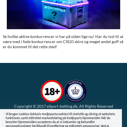
Se hvilke aktive konkurrencer vi har på siden lige nu! Har du lyst til at
være med i fede konkurrencer om CSGO skins og meget andet guff så
er du kommet til det rette sted!
Copyright © 2017 eSport-betting.dk, All Rights Reserved
Support & kontakt:
info@eSport-Betting.dk
Vi bruger cookies (inklusiv tredjepartscookies) til statistik og sikring af websitets
Cookie Politik
funktioner, samt målrettet markedsføring på tredjeparts hjemmesider. Når du
Privatlivspolitik
benytter hjemmesiden accepterer du at vi indsamler og behandler
personoplysninger, heriblandt til profilering og målrettet annoncering. Ved at