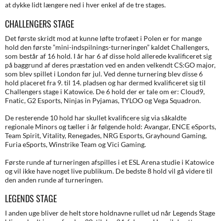
at dykke lidt længere ned i hver enkel af de tre stages.
CHALLENGERS STAGE
Det første skridt mod at kunne løfte trofæet i Polen er for mange
hold den første ”mini-indspilnings-turneringen” kaldet Challengers,
som består af 16 hold. I år har 6 af disse hold allerede kvalificeret sig
på baggrund af deres præstation ved en anden velkendt CS:GO major,
som blev spillet i London før jul. Ved denne turnering blev disse 6
hold placeret fra 9. til 14. pladsen og har dermed kvalificeret sig til
Challengers stage i Katowice. De 6 hold der er tale om er: Cloud9,
Fnatic, G2 Esports, Ninjas in Pyjamas, TYLOO og Vega Squadron.
De resterende 10 hold har skullet kvalificere sig via såkaldte
regionale Minors og tæller i år følgende hold: Avangar, ENCE eSports,
Team Spirit, Vitality, Renegades, NRG Esports, Grayhound Gaming,
Furia eSports, Winstrike Team og Vici Gaming.
Første runde af turneringen afspilles i et ESL Arena studie i Katowice
og vil ikke have noget live publikum. De bedste 8 hold vil gå videre til
den anden runde af turneringen.
LEGENDS STAGE
I anden uge bliver de helt store holdnavne rullet ud når Legends Stage