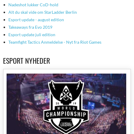
Nadeshot lukker CoD-hold
Alt du skal vide om StarLadder Berlin
Esport update - august edition
Takeaways fra Evo 2019
Esport update juli edition
Teamfight Tactics Anmeldelse - Nyt fra Riot Games
ESPORT NYHEDER