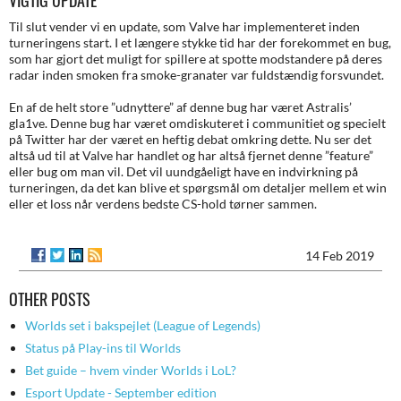
VIGTIG UPDATE
Til slut vender vi en update, som Valve har implementeret inden
turneringens start. I et længere stykke tid har der forekommet en bug,
som har gjort det muligt for spillere at spotte modstandere på deres
radar inden smoken fra smoke-granater var fuldstændig forsvundet.
En af de helt store ”udnyttere” af denne bug har været Astralis’
gla1ve. Denne bug har været omdiskuteret i communitiet og specielt
på Twitter har der været en heftig debat omkring dette. Nu ser det
altså ud til at Valve har handlet og har altså fjernet denne ”feature”
eller bug om man vil. Det vil uundgåeligt have en indvirkning på
turneringen, da det kan blive et spørgsmål om detaljer mellem et win
eller et loss når verdens bedste CS-hold tørner sammen.
14 Feb 2019
OTHER POSTS
Worlds set i bakspejlet (League of Legends)
Status på Play-ins til Worlds
Bet guide – hvem vinder Worlds i LoL?
Esport Update - September edition