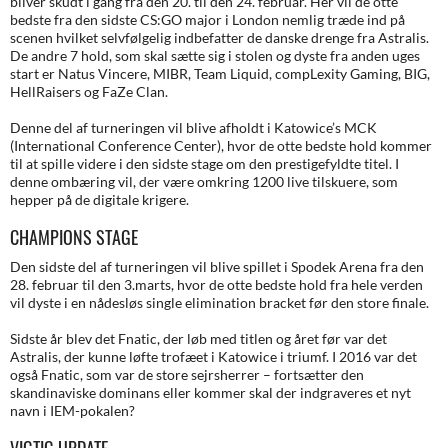
bliver skudt i gang fra den 20. til den 24. februar. Her vil de otte
bedste fra den sidste CS:GO major i London nemlig træde ind på
scenen hvilket selvfølgelig indbefatter de danske drenge fra Astralis.
De andre 7 hold, som skal sætte sig i stolen og dyste fra anden uges
start er Natus Vincere, MIBR, Team Liquid, compLexity Gaming, BIG,
HellRaisers og FaZe Clan.
Denne del af turneringen vil blive afholdt i Katowice’s MCK
(International Conference Center), hvor de otte bedste hold kommer
til at spille videre i den sidste stage om den prestigefyldte titel. I
denne ombæring vil, der være omkring 1200 live tilskuere, som
hepper på de digitale krigere.
CHAMPIONS STAGE
Den sidste del af turneringen vil blive spillet i Spodek Arena fra den
28. februar til den 3.marts, hvor de otte bedste hold fra hele verden
vil dyste i en nådesløs single elimination bracket før den store finale.
Sidste år blev det Fnatic, der løb med titlen og året før var det
Astralis, der kunne løfte trofæet i Katowice i triumf. I 2016 var det
også Fnatic, som var de store sejrsherrer – fortsætter den
skandinaviske dominans eller kommer skal der indgraveres et nyt
navn i IEM-pokalen?