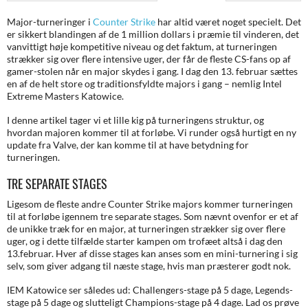
Major-turneringer i
Counter Strike
har altid været noget specielt. Det
er sikkert blandingen af de 1 million dollars i præmie til vinderen, det
vanvittigt høje kompetitive niveau og det faktum, at turneringen
strækker sig over flere intensive uger, der får de fleste CS-fans op af
gamer-stolen når en major skydes i gang. I dag den 13. februar sættes
en af de helt store og traditionsfyldte majors i gang – nemlig Intel
Extreme Masters Katowice.
I denne artikel tager vi et lille kig på turneringens struktur, og
hvordan majoren kommer til at forløbe. Vi runder også hurtigt en ny
update fra Valve, der kan komme til at have betydning for
turneringen.
TRE SEPARATE STAGES
Ligesom de fleste andre Counter Strike majors kommer turneringen
til at forløbe igennem tre separate stages. Som nævnt ovenfor er et af
de unikke træk for en major, at turneringen strækker sig over flere
uger, og i dette tilfælde starter kampen om trofæet altså i dag den
13.februar. Hver af disse stages kan anses som en mini-turnering i sig
selv, som giver adgang til næste stage, hvis man præsterer godt nok.
IEM Katowice ser således ud: Challengers-stage på 5 dage, Legends-
stage på 5 dage og slutteligt Champions-stage på 4 dage. Lad os prøve