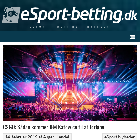
Skip
to
content
ESPORT | BETTING | NYHEDER
CSGO: Sådan kommer IEM Katowice til at forløbe
14. februar 2019
af
Asger Hendel
eSport Nyheder