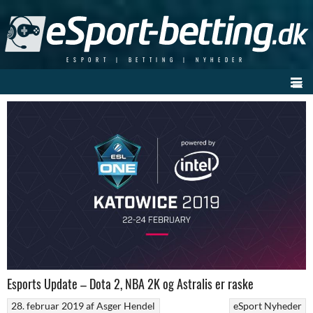
Skip
to
content
ESPORT | BETTING | NYHEDER
Esports Update – Dota 2, NBA 2K og Astralis er raske
28. februar 2019
af
Asger Hendel
eSport Nyheder