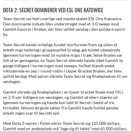
DOTA 2: SECRET DOMINERER VED ESL ONE KATOWICE
Team Secret var helt urørlige ved mesterskabet ESL One Katowice.
Den dominante indsats blev understreget med et 3-0 sweep mod
Gambit Esports i finalen, der blev spillet søndag i den polske e-sport-
by.
Team Secret havde virkelige fundet storformen frem og siden et
enkelt map nederlag i gruppespillet tirsdag, gik holdet ubesejrede
igennem turneringen med 16 vundne maps i træk. Selve finalen var
lidt af en gentagelse, da Team Secret allerede havde slået Gambit to
gange tidligere i turneringen med sweeps, hvilket blandt andet
inkluderede en sejr i round-robin i Upper Bracket finalen, der blev
spillet lørdag. Med sejren sikrede Team Secret sig finalepladsen til om
søndagen.
Gambit sikrede sig finalepladsen i en lower bracket finale mod OG i
en 2-0 sejr tidligere om søndagen, og Gambit så ellers stærke ud
igennem turneringen og havde kun tabt til Secret i bedst af tre
formatet. Selvom de gode takter fra Gambit havde holdet ganske
enkelt ingen svar til Secrets spil.
Med Dota 2-sejren i Polen sikrer Team Secret sig 125.000 dollars,
Gambit med en andenplads må ”tage sig til takke” med 65.000 dollars,