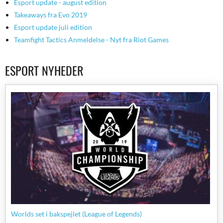
Esport update - august edition
Takeaways fra Evo 2019
Esport update juli edition
Teamfight Tactics Anmeldelse - Nyt fra Riot Games
ESPORT NYHEDER
Worlds set i bakspejlet (League of Legends)