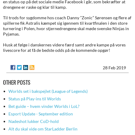
en status op på det sociale medie Facebook i går, som bekræfter at
drengene er raske og klar til kamp.
Til trods for sygdomme hos coach Danny ”Zonic” Sørensen og flere af
spillerne fik Astralis kæmpet sig igennem til kvartfinalen i den store
turnering i Polen, hvor stjernedrengene skal møde svenske Ninjas in
Pyjamas.
Husk at følge i danskernes videre færd samt andre kampe på vores
livescore for at få de bedste odds på de kommende opgør!
28 Feb 2019
OTHER POSTS
Worlds set i bakspejlet (League of Legends)
Status på Play-ins til Worlds
Bet guide – hvem vinder Worlds i LoL?
Esport Update - September edition
Nadeshot lukker CoD-hold
Alt du skal vide om StarLadder Berlin