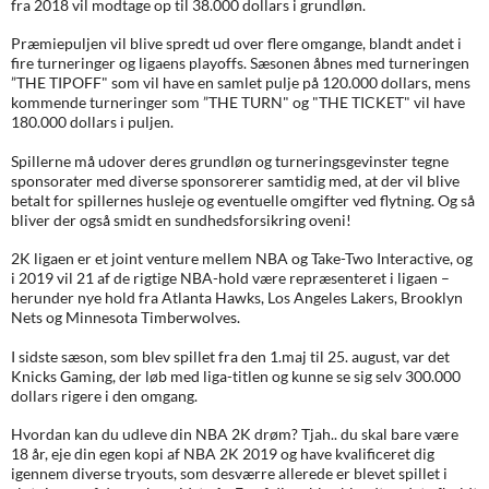
fra 2018 vil modtage op til 38.000 dollars i grundløn.
Præmiepuljen vil blive spredt ud over flere omgange, blandt andet i
fire turneringer og ligaens playoffs. Sæsonen åbnes med turneringen
”THE TIPOFF" som vil have en samlet pulje på 120.000 dollars, mens
kommende turneringer som ”THE TURN" og "THE TICKET" vil have
180.000 dollars i puljen.
Spillerne må udover deres grundløn og turneringsgevinster tegne
sponsorater med diverse sponsorerer samtidig med, at der vil blive
betalt for spillernes husleje og eventuelle omgifter ved flytning. Og så
bliver der også smidt en sundhedsforsikring oveni!
2K ligaen er et joint venture mellem NBA og Take-Two Interactive, og
i 2019 vil 21 af de rigtige NBA-hold være repræsenteret i ligaen –
herunder nye hold fra Atlanta Hawks, Los Angeles Lakers, Brooklyn
Nets og Minnesota Timberwolves.
I sidste sæson, som blev spillet fra den 1.maj til 25. august, var det
Knicks Gaming, der løb med liga-titlen og kunne se sig selv 300.000
dollars rigere i den omgang.
Hvordan kan du udleve din NBA 2K drøm? Tjah.. du skal bare være
18 år, eje din egen kopi af NBA 2K 2019 og have kvalificeret dig
igennem diverse tryouts, som desværre allerede er blevet spillet i