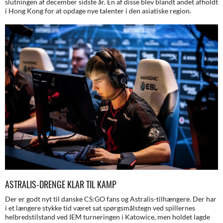
slutningen af december sidste år. En af disse blev blandt andet afholdt
i Hong Kong for at opdage nye talenter i den asiatiske region.
ASTRALIS-DRENGE KLAR TIL KAMP
Der er godt nyt til danske CS:GO fans og Astralis-tilhængere. Der har
i et længere stykke tid været sat spørgsmålstegn ved spillernes
helbredstilstand ved IEM turneringen i Katowice, men holdet lagde