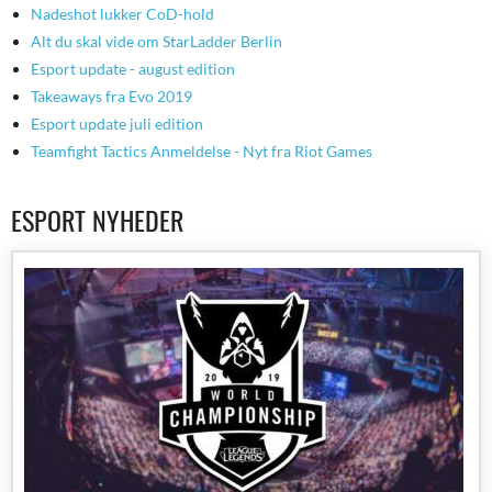
Nadeshot lukker CoD-hold
Alt du skal vide om StarLadder Berlin
Esport update - august edition
Takeaways fra Evo 2019
Esport update juli edition
Teamfight Tactics Anmeldelse - Nyt fra Riot Games
ESPORT NYHEDER