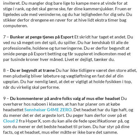
inviteret. Du mangler dog bare lige to kampe mere at vinde for at
stige i rank, og det skal gerne ske, før dine kammersjukker. Fruen er
ligeledes ude med veninderne, og du har lejligheden for dig selv. Du
stikker derfor drengene en røver for at hive lidt ekstra timer bag
computeren.
7 –
Bunker at penge tjenes på Esport
Et skridt har taget et andet. Du
ved nu så meget om det spil, du spiller. Du har kendskab til alle de
professionelle, holdene og turneringerne. Du er derfor begyndt at
smide penge på Esport betting og får suppleret indkomsten med et
par tusinde kroner hver måned. Livet er dejligt, tænker du.
8 –
Du er begyndt at træne
Du har ikke tidligere været den store atlet,
men pludselig bliver løbeture og vægtløftning en fast del af din
ugeplan. Du har nemlig læst, at det er vigtigt at holde fysikken i top,
når du virkelig skal performe.
9 –
Du kommenterer på andre folks valg af mus eller headset
Du
overhører hos naboen i klassen, at han har planer om at købe
headsettet
Sennheiser G4ME ZERO
. Det headset har du lige haft, og
du mener det er det argeste lort. Du peger ham derfor over på et
Cloud 2
fra HyperX, som du kan alle de fede specifikationer på, og
som du mener er det bedste headset til prisen. Du har styr på dine
facts, og et headset, mus eller måtte er ikke bare det samme.