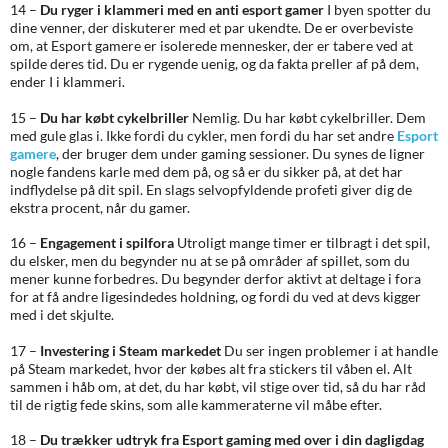
14 –
Du ryger i klammeri med en anti esport gamer
I byen spotter du
dine venner, der diskuterer med et par ukendte. De er overbeviste
om, at Esport gamere er isolerede mennesker, der er tabere ved at
spilde deres tid. Du er rygende uenig, og da fakta preller af på dem,
ender I i klammeri.
15 –
Du har købt cykelbriller
Nemlig. Du har købt cykelbriller. Dem
med gule glas i. Ikke fordi du cykler, men fordi du har set andre
Esport
gamere
, der bruger dem under gaming sessioner. Du synes de ligner
nogle fandens karle med dem på, og så er du sikker på, at det har
indflydelse på dit spil. En slags selvopfyldende profeti giver dig de
ekstra procent, når du gamer.
16 –
Engagement i spilfora
Utroligt mange timer er tilbragt i det spil,
du elsker, men du begynder nu at se på områder af spillet, som du
mener kunne forbedres. Du begynder derfor aktivt at deltage i fora
for at få andre ligesindedes holdning, og fordi du ved at devs kigger
med i det skjulte.
17 –
Investering i Steam markedet
Du ser ingen problemer i at handle
på Steam markedet, hvor der købes alt fra stickers til våben el. Alt
sammen i håb om, at det, du har købt, vil stige over tid, så du har råd
til de rigtig fede skins, som alle kammeraterne vil måbe efter.
18 –
Du trækker udtryk fra Esport gaming med over i din dagligdag