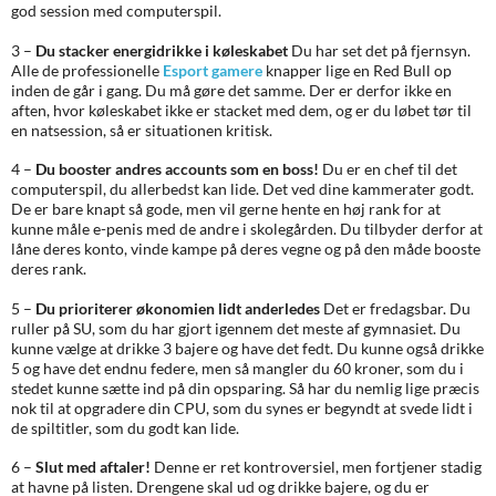
god session med computerspil.
3 –
Du stacker energidrikke i køleskabet
Du har set det på fjernsyn.
Alle de professionelle
Esport gamere
knapper lige en Red Bull op
inden de går i gang. Du må gøre det samme. Der er derfor ikke en
aften, hvor køleskabet ikke er stacket med dem, og er du løbet tør til
en natsession, så er situationen kritisk.
4 –
Du booster andres accounts som en boss!
Du er en chef til det
computerspil, du allerbedst kan lide. Det ved dine kammerater godt.
De er bare knapt så gode, men vil gerne hente en høj rank for at
kunne måle e-penis med de andre i skolegården. Du tilbyder derfor at
låne deres konto, vinde kampe på deres vegne og på den måde booste
deres rank.
5 –
Du prioriterer økonomien lidt anderledes
Det er fredagsbar. Du
ruller på SU, som du har gjort igennem det meste af gymnasiet. Du
kunne vælge at drikke 3 bajere og have det fedt. Du kunne også drikke
5 og have det endnu federe, men så mangler du 60 kroner, som du i
stedet kunne sætte ind på din opsparing. Så har du nemlig lige præcis
nok til at opgradere din CPU, som du synes er begyndt at svede lidt i
de spiltitler, som du godt kan lide.
6 –
Slut med aftaler!
Denne er ret kontroversiel, men fortjener stadig
at havne på listen. Drengene skal ud og drikke bajere, og du er