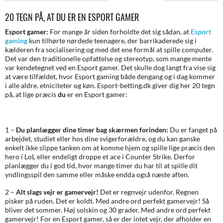
20 TEGN PÅ, AT DU ER EN ESPORT GAMER
Esport gamer:
For mange år siden forholdte det sig sådan, at
Esport
gaming
kun tilhørte nørdede teenagere, der barrikaderede sig i
kælderen fra socialisering og med det ene formål at spille computer.
Det var den traditionelle opfattelse og stereotyp, som mange mente
var kendetegnet ved en Esport gamer. Det skulle dog langt fra vise sig
at være tilfældet, hvor Esport gaming både dengang og i dag kommer
i alle aldre, etniciteter og køn. Esport-betting.dk giver dig her 20 tegn
på, at lige præcis
du
er en Esport gamer:
1 –
Du planlægger dine timer bag skærmen forinden:
Du er fanget på
arbejdet, studiet eller hos dine svigerforældre, og du kan ganske
enkelt ikke slippe tanken om at komme hjem og spille lige præcis den
hero i LoL eller endeligt droppe et ace i Counter Strike. Derfor
planlægger du i god tid, hvor mange timer du har til at spille dit
yndlingsspil den samme eller måske endda også næste aften.
2 –
Alt slags vejr er gamervejr!
Det er regnvejr udenfor. Regnen
pisker på ruden. Det er koldt. Med andre ord perfekt gamervejr! Så
bliver det sommer. Høj solskin og 30 grader. Med andre ord perfekt
gamervejr! For en Esport gamer, så er der intet vejr, der afholder en