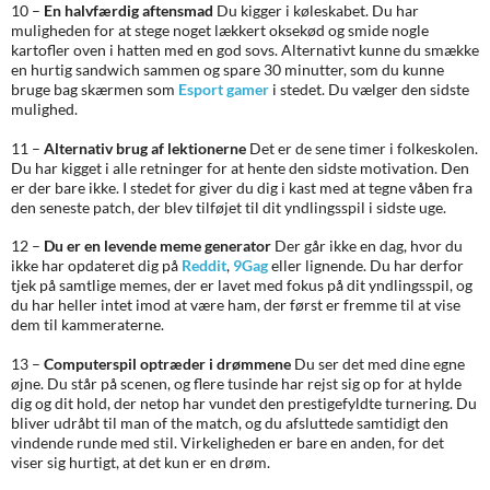
10 –
En halvfærdig aftensmad
Du kigger i køleskabet. Du har
muligheden for at stege noget lækkert oksekød og smide nogle
kartofler oven i hatten med en god sovs. Alternativt kunne du smække
en hurtig sandwich sammen og spare 30 minutter, som du kunne
bruge bag skærmen som
Esport gamer
i stedet. Du vælger den sidste
mulighed.
11 –
Alternativ brug af lektionerne
Det er de sene timer i folkeskolen.
Du har kigget i alle retninger for at hente den sidste motivation. Den
er der bare ikke. I stedet for giver du dig i kast med at tegne våben fra
den seneste patch, der blev tilføjet til dit yndlingsspil i sidste uge.
12 –
Du er en levende meme generator
Der går ikke en dag, hvor du
ikke har opdateret dig på
Reddit
,
9Gag
eller lignende. Du har derfor
tjek på samtlige memes, der er lavet med fokus på dit yndlingsspil, og
du har heller intet imod at være ham, der først er fremme til at vise
dem til kammeraterne.
13 –
Computerspil optræder i drømmene
Du ser det med dine egne
øjne. Du står på scenen, og flere tusinde har rejst sig op for at hylde
dig og dit hold, der netop har vundet den prestigefyldte turnering. Du
bliver udråbt til man of the match, og du afsluttede samtidigt den
vindende runde med stil. Virkeligheden er bare en anden, for det
viser sig hurtigt, at det kun er en drøm.