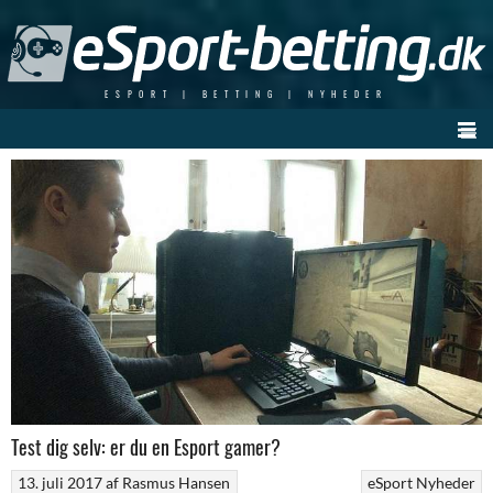
Skip
to
content
ESPORT | BETTING | NYHEDER
Test dig selv: er du en Esport gamer?
13. juli 2017
af
Rasmus Hansen
eSport Nyheder