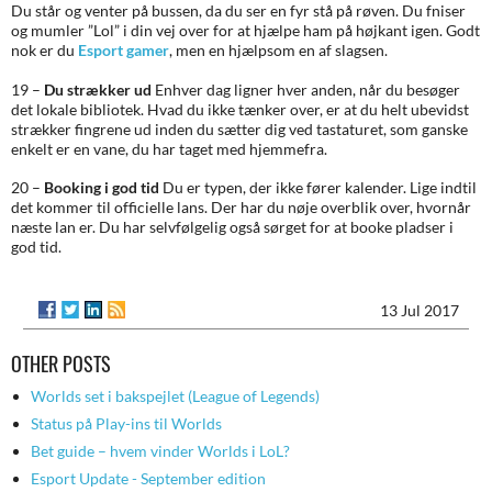
Du står og venter på bussen, da du ser en fyr stå på røven. Du fniser
og mumler ”Lol” i din vej over for at hjælpe ham på højkant igen. Godt
nok er du
Esport gamer
, men en hjælpsom en af slagsen.
19 –
Du strækker ud
Enhver dag ligner hver anden, når du besøger
det lokale bibliotek. Hvad du ikke tænker over, er at du helt ubevidst
strækker fingrene ud inden du sætter dig ved tastaturet, som ganske
enkelt er en vane, du har taget med hjemmefra.
20 –
Booking i god tid
Du er typen, der ikke fører kalender. Lige indtil
det kommer til officielle lans. Der har du nøje overblik over, hvornår
næste lan er. Du har selvfølgelig også sørget for at booke pladser i
god tid.
13 Jul 2017
OTHER POSTS
Worlds set i bakspejlet (League of Legends)
Status på Play-ins til Worlds
Bet guide – hvem vinder Worlds i LoL?
Esport Update - September edition