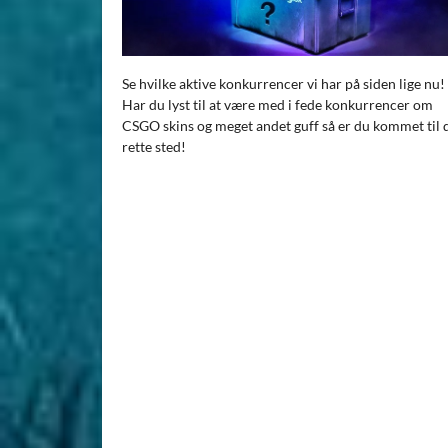
Se hvilke aktive konkurrencer vi har på siden lige nu!
Har du lyst til at være med i fede konkurrencer om
CSGO skins og meget andet guff så er du kommet til 
rette sted!