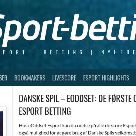
SPORT | BETTING | NYHED
SER
BOOKMAKERS
LIVESCORE
ESPORT HIGHLIGHTS
DANSKE SPIL – EODDSET: DE FØRSTE
ESPORT BETTING
Hos eOddset Esport kan du oddse på alle de store Esports
også mulighed for at gøre brug af Danske Spils velkomst