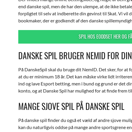
end danske spil, men de har den ulempe, at de ikke betaler
forpligtet til selv at indberette din gevinst til Skat. Vi vi
bookmaker, der er godkendt af den danske spillemyndig
SPIL HOS EODDSET HER OG FÅ
DANSKE SPIL BRUGER NEMID FOR DI
På DanskeSpil skal du bruge dit NemID. Det sker, for at fo
at du er minimum 18 år. Det kan måske virke lidt irritere
ind og lave Esport betting, men i bund og grund er det din 
konto, og at Danske Spil har mulighed for at finde frem til
MANGE SJOVE SPIL PÅ DANSKE SPIL
På danske spil finder du også et væld af andre sjove muli
kan du naturligvis oddse på mange andre sportsgrene en