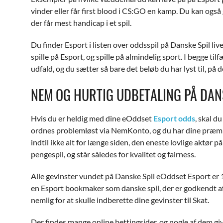
vinder eller får first blood i CS:GO en kamp. Du kan også
der får mest handicap i et spil.
Du finder Esport i listen over oddsspil på Danske Spil live
spille på Esport, og spille på almindelig sport. I begge ti
udfald, og du sætter så bare det beløb du har lyst til, på 
NEM OG HURTIG UDBETALING PÅ DAN
Hvis du er heldig med dine eOddset
Esport odds
, skal d
ordnes problemløst via NemKonto, og du har dine præmi
indtil ikke alt for længe siden, den eneste lovlige aktør p
pengespil, og står således for kvalitet og fairness.
Alle gevinster vundet på Danske Spil eOddset Esport er 1
en Esport bookmaker som danske spil, der er godkendt a
nemlig for at skulle indberette dine gevinster til Skat.
Der findes mange online bettingsider, og nogle af dem g